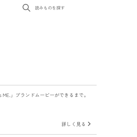
読みものを
探す
r is ME.」ブランドムービーができるまで。
詳しく見る