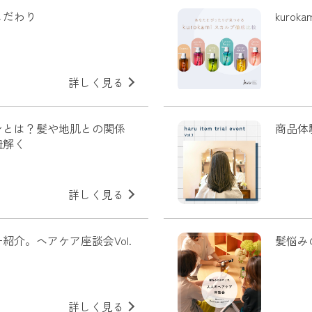
こだわり
kuro
詳しく見る
ンとは？髪や地肌との関係
商品体
紐解く
詳しく見る
紹介。ヘアケア座談会Vol.
髪悩み
詳しく見る