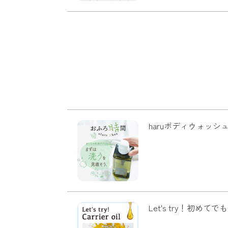
haruボディウォッ
Let's try！初め